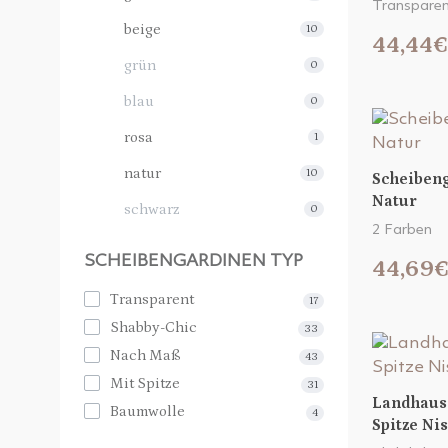
Transparen
beige
10
44,44€
grün
0
blau
0
rosa
1
natur
10
Scheiben
Natur
schwarz
0
2 Farben
SCHEIBENGARDINEN TYP
44,69
Transparent
17
Shabby-Chic
33
Nach Maß
43
Mit Spitze
31
Landhaus
Baumwolle
4
Spitze Ni