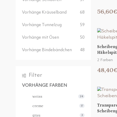
Vorhänge Schlaufen
57
56,60
Vorhänge Kräuselband
68
Vorhänge Tunnelzug
59
Vorhänge mit Ösen
50
Scheiben
Vorhänge Bindebändchen
48
Häkelspi
2 Farben
48,40
Filter
VORHÄNGE FARBEN
weiss
24
Transpar
creme
17
Scheibeng
grau
3