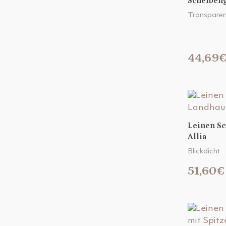
Scheibeng
Transparen
44,69
Leinen S
Allia
Blickdicht
51,60€