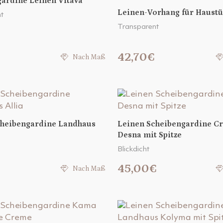
ardine Leinen Vltava
Leinen-Vorhang für Haust
t
Transparent
€
42,70€
Nach Maß
cheibengardine Landhaus
Leinen Scheibengardine C
Desna mit Spitze
Blickdicht
45,00€
Nach Maß