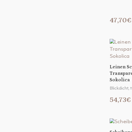
47,70€
Leinen S
Transpar
Sokolica
Blickdicht,
54,73€