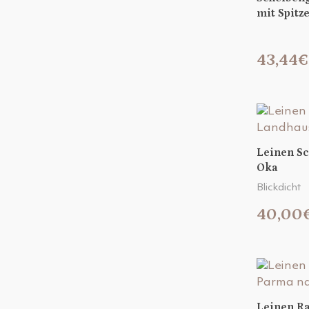
mit Spitz
43,44€
Leinen S
Oka
Blickdicht
40,00
Leinen Ra