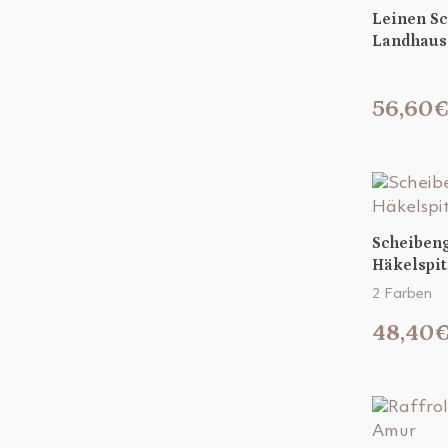
Leinen S
Landhauss
56,60
Scheiben
Häkelspi
2 Farben
48,40