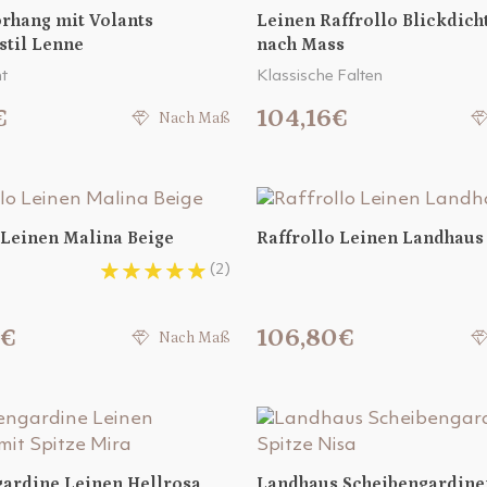
rhang mit Volants
Leinen Raffrollo Blickdich
stil Lenne
nach Mass
t
Klassische Falten
€
104,16€
Nach Maß
 Leinen Malina Beige
Raffrollo Leinen Landhaus
(2)
0€
106,80€
Nach Maß
ardine Leinen Hellrosa
Landhaus Scheibengardine