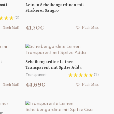
sstil
Leinen Scheibengardinen mit
Stickerei Sangro
(2)
41,70€
Nach Maß
Nach Maß
t
Scheibengardine Leinen
Transparent mit Spitze Adda
Transparent
(1)
44,69€
Nach Maß
Nach Maß
ur