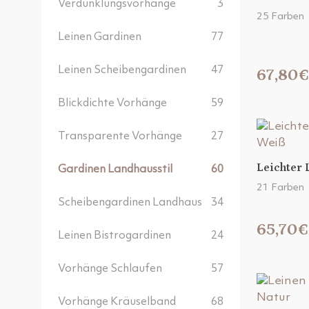
Verdunklungsvorhänge
3
25 Farben
Leinen Gardinen
77
Leinen Scheibengardinen
47
67,80€
Blickdichte Vorhänge
59
Transparente Vorhänge
27
Leichter 
Gardinen Landhausstil
60
21 Farben
Scheibengardinen Landhaus
34
65,70€
Leinen Bistrogardinen
24
Vorhänge Schlaufen
57
Vorhänge Kräuselband
68