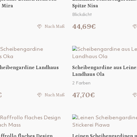
e Mira
Spitze Nisa
Blickdicht
44,69€
Nach Maß
cheibengardine Landhaus
Scheibengardine aus Leine
Landhaus Ola
2 Farben
€
47,70€
Nach Maß
ffrollo flaches Design
Leinen Scheibengardinen 