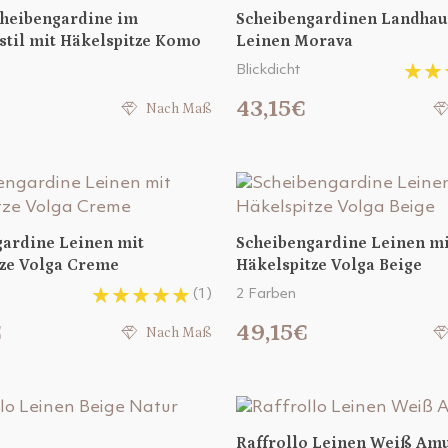
cheibengardine im
Scheibengardinen Landhau
til mit Häkelspitze Komo
Leinen Morava
Blickdicht
€
43,15€
Nach Maß
gardine Leinen mit
Scheibengardine Leinen mi
tze Volga Creme
Häkelspitze Volga Beige
(1)
2 Farben
€
49,15€
Nach Maß
Raffrollo Leinen Weiß Am