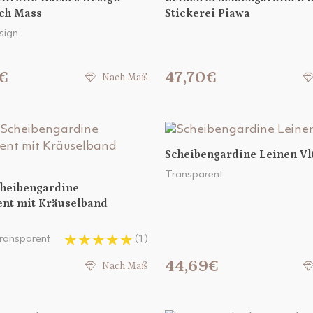
ch Mass
Stickerei Piawa
sign
€
47,70€
Nach Maß
Scheibengardine Leinen Vl
Transparent
cheibengardine
ent mit Kräuselband
 transparent
(1)
44,69€
Nach Maß