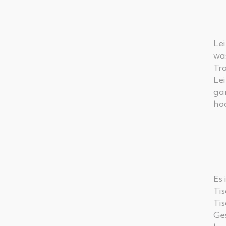
Lei
wa
Tra
Lei
gan
hoc
Es 
Ti
Ti
Ge