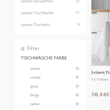
Leinen Servietten
15
Leinen Tischläufer
17
Leinen Tischsets
9
Filter
TISCHWÄSCHE FARBE
weiss
2
Leinen T
creme
2
16 Farben
grau
2
58,44€
beige
3
natur
3