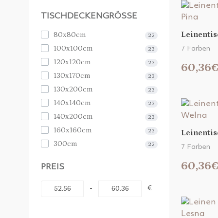
TISCHDECKENGRÖSSE
Leinentis
80х80cm
22
100х100cm
7 Farben
23
120х120cm
23
60,36
130х170cm
23
130х200cm
23
140х140cm
23
140х200cm
23
160х160cm
23
Leinenti
300cm
22
7 Farben
60,36
PREIS
-
€