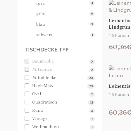
rosa
4
grün
6
Leinentis
blau
3
Lindgrün
schwarz
1
16 Farben
60,36
TISCHDECKE TYP
Baumwolle
0
Mit spitze
0
Mitteldecke
23
Nach Maß
Leinentis
23
Oval
16 Farben
2
Quadratisch
21
Rund
60,36
2
Vintage
7
Weihnachten
7