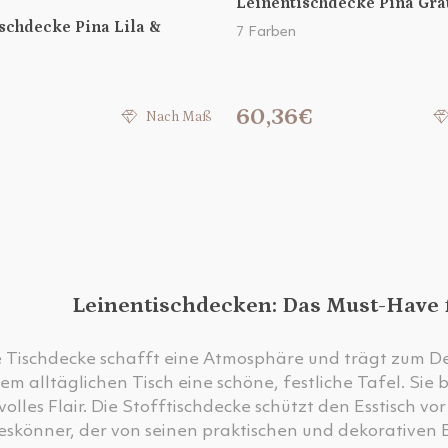
Leinentischdecke Pina Gra
schdecke Pina Lila &
7 Farben
€
60,36€
Nach Maß
Leinentischdecken: Das Must-Have fü
e Tischdecke schafft eine Atmosphäre und trägt zum Des
em alltäglichen Tisch eine schöne, festliche Tafel. Sie
lvolles Flair. Die Stofftischdecke schützt den Esstisch v
leskönner, der von seinen praktischen und dekorativen