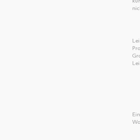
ku
ni
Le
Pro
Gra
Lei
Ei
Wa