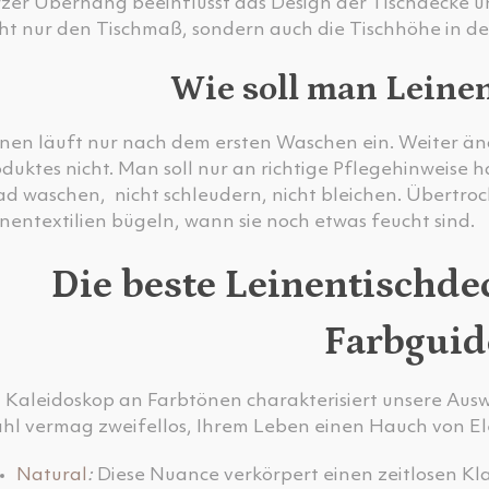
rzer Überhang beeinflusst das Design der Tischdecke un
cht nur den Tischmaß, sondern auch die Tischhöhe in d
Wie soll man Leine
inen läuft nur nach dem ersten Waschen ein. Weiter än
duktes nicht. Man soll nur an richtige Pflegehinweise 
d waschen, nicht schleudern, nicht bleichen. Übertroc
nentextilien bügeln, wann sie noch etwas feucht sind.
Die beste Leinentischd
Farbguid
n Kaleidoskop an Farbtönen charakterisiert unsere Aus
hl vermag zweifellos, Ihrem Leben einen Hauch von E
Natural
:
Diese Nuance verkörpert einen zeitlosen Kla