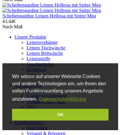
Scheibengardine Leinen Hellrosa mit Spitze Mira
43,44€
Nach Maß
Unsere Produkte
Leinenvorhänge
Leinen Tischwäsche
Leinen Bettwäsche
Leinenstoffe
Geschirrtücher
Brotbeutel
Sale
Wir setzen auf unserer Webseite Cookies
und andere Technologien ein, um Ihnen den
Varvara Home
Über uns
vollen Funktionsumfang unseres Angebots
Kundenbewertungen
anzubieten.
Datenschutzerklärung
Vorhänge nach Maß
FAQ
Blog
OK
Kundenservice
Impressum
Versand & Retouren