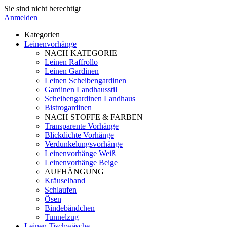
Sie sind nicht berechtigt
Anmelden
Kategorien
Leinenvorhänge
NACH KATEGORIE
Leinen Raffrollo
Leinen Gardinen
Leinen Scheibengardinen
Gardinen Landhausstil
Scheibengardinen Landhaus
Bistrogardinen
NACH STOFFE & FARBEN
Transparente Vorhänge
Blickdichte Vorhänge
Verdunkelungsvorhänge
Leinenvorhänge Weiß
Leinenvorhänge Beige
AUFHÄNGUNG
Kräuselband
Schlaufen
Ösen
Bindebändchen
Tunnelzug
Leinen Tischwäsche