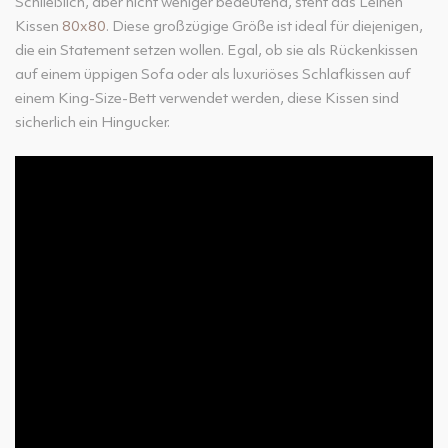
Schließlich, aber nicht weniger bedeutend, steht das Leinen
Kissen
80x80
. Diese großzügige Größe ist ideal für diejenigen,
die ein Statement setzen wollen. Egal, ob sie als Rückenkissen
auf einem üppigen Sofa oder als luxuriöses Schlafkissen auf
einem King-Size-Bett verwendet werden, diese Kissen sind
sicherlich ein Hingucker.