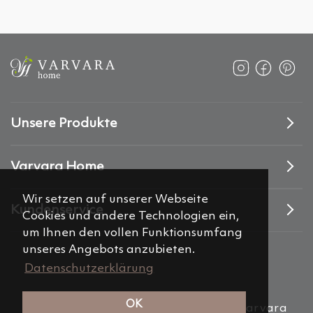
Unsere Produkte
Varvara Home
Wir setzen auf unserer Webseite
Kundenservice
Cookies und andere Technologien ein,
um Ihnen den vollen Funktionsumfang
unseres Angebots anzubieten.
Datenschutzerklärung
OK
(c) 2012-2026 Alemira Group, s.r.o. “Varvara