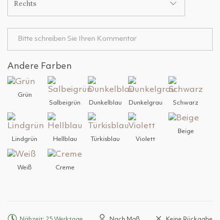
Rechts
Andere Farben
Grün
Salbeigrün
Dunkelblau
Dunkelgrau
Schwarz
Beige
Lindgrün
Hellblau
Türkisblau
Violett
Weiß
Creme
Nähzeit: 25 Werktage
Nach Maß
Keine Rückgabe