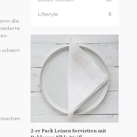
Leinen-Textilien
38
Lifestyle
8
kann die
neiderte
nen-
h scheint
zu machen
t
2-er Pack Leinen Servietten mit