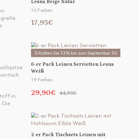
Lesna Beige Natur
en
10 Farben
 grelle
17,95€
e
Erhalten Sie 33% bis zum September 30
6-er Pack Leinen Servietten Lesna
ollspitze
Weiß
mantisch
19 Farben
29,90€
44,95€
off in
 Die
2-er Pack Tischsets Leinen mit