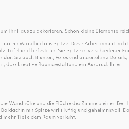
 um Ihr Haus zu dekorieren. Schon kleine Elemente rei
nn ein Wandbild aus Spitze. Diese Arbeit nimmt nicht 
lz-Tafel und befestigen Sie Spitze in verschiedener F
wenden Sie auch Blumen, Fotos und angenehme Details,
ht, dass kreative Raumgestaltung ein Ausdruck Ihrer
n die Wandhöhe und die Fläche des Zimmers einen Bet
Baldachin mit Spitze wirkt luftig und geheimnisvoll. Das
nd mehr Tiefe dem Raum verleiht.