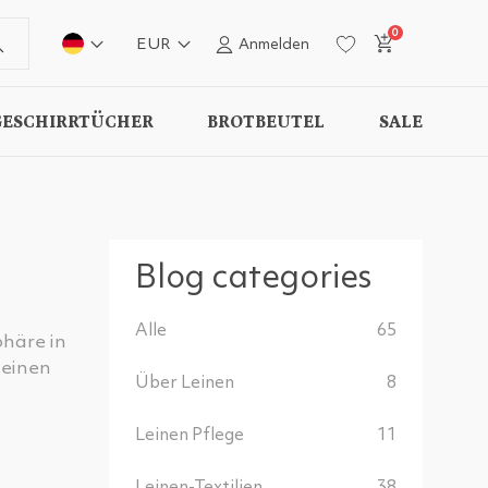
0
EUR
Anmelden
GESCHIRRTÜCHER
BROTBEUTEL
SALE
Blog categories
Alle
65
phäre in
 einen
Über Leinen
8
Leinen Pflege
11