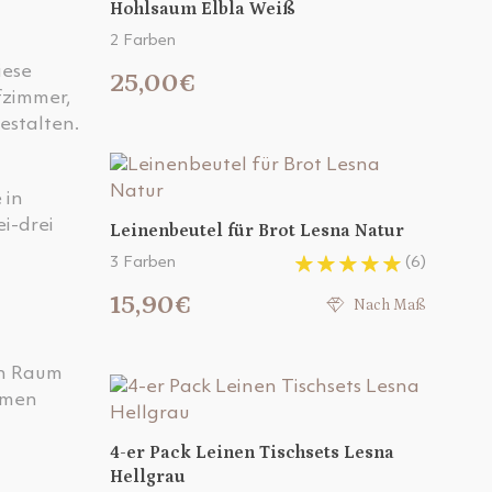
Hohlsaum Elbla Weiß
2 Farben
iese
25,00€
fzimmer,
estalten.
 in
i-drei
Leinenbeutel für Brot Lesna Natur
3 Farben
(6)
15,90€
Nach Maß
en Raum
mmen
4-er Pack Leinen Tischsets Lesna
Hellgrau