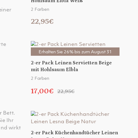
Hohlsaum Elbla Weiß
einer
2 Farben
22,95€
tte
Erhalten Sie 26% bis zum August 31
2-er Pack Leinen Servietten Beige
mit Hohlsaum Elbla
2 Farben
17,00€
22,95€
 Bett.
ie Ihr
nd wirkt
2-er Pack Küchenhandtücher Leinen