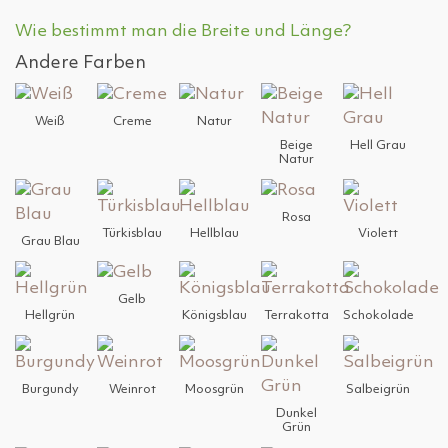
Wie bestimmt man die Breite und Länge?
Andere Farben
Weiß
Creme
Natur
Beige
Hell Grau
Natur
Rosa
Türkisblau
Hellblau
Violett
Grau Blau
Gelb
Hellgrün
Königsblau
Terrakotta
Schokolade
Burgundy
Weinrot
Moosgrün
Salbeigrün
Dunkel
Grün