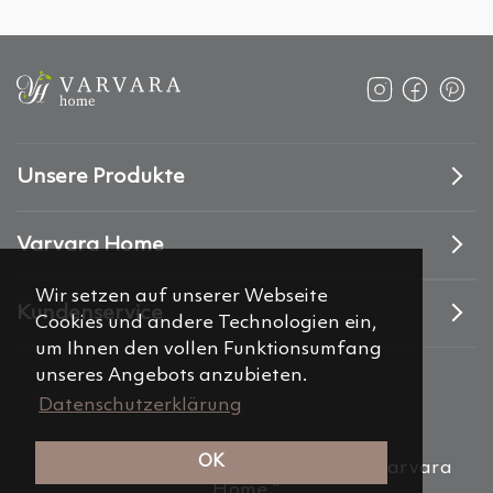
Unsere Produkte
Varvara Home
Wir setzen auf unserer Webseite
Kundenservice
Cookies und andere Technologien ein,
um Ihnen den vollen Funktionsumfang
unseres Angebots anzubieten.
Datenschutzerklärung
OK
(c) 2012-2026 Alemira Group, s.r.o. “Varvara
Home ”