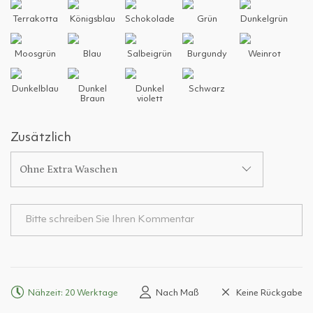
Terrakotta
Königsblau
Schokolade
Grün
Dunkelgrün
Moosgrün
Blau
Salbeigrün
Burgundy
Weinrot
Dunkelblau
Dunkel
Dunkel
Schwarz
Braun
violett
Zusätzlich
Ohne Extra Waschen
Nähzeit: 20 Werktage
Nach Maß
Keine Rückgabe