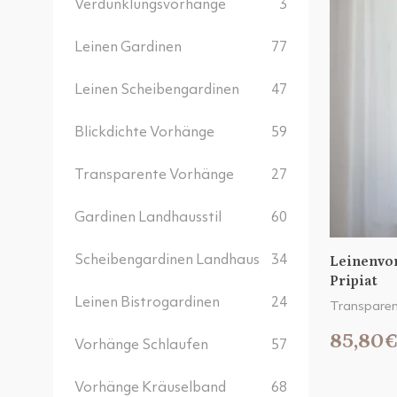
Verdunklungsvorhänge
3
Leinen Gardinen
77
Leinen Scheibengardinen
47
Blickdichte Vorhänge
59
Transparente Vorhänge
27
Gardinen Landhausstil
60
Leinenvo
Scheibengardinen Landhaus
34
Pripiat
Leinen Bistrogardinen
24
Transparen
85,80
Vorhänge Schlaufen
57
Vorhänge Kräuselband
68