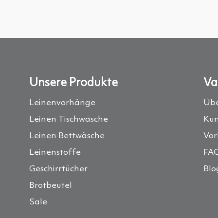
Unsere Produkte
Va
Leinenvorhänge
Übe
Leinen Tischwäsche
Ku
Leinen Bettwäsche
Vor
Leinenstoffe
FA
Geschirrtücher
Blo
Brotbeutel
Sale