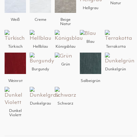
Natur
Hellgrau
Weiß
Creme
Beige
Natur
Blau
Türkisch
Hellblau
Königsblau
Terrakotta
Grün
Burgundy
Dunkelgrün
Weinrot
Salbeigrün
Dunkelgrau
Schwarz
Dunkel
Violett