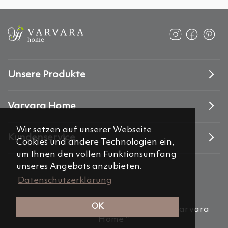
Unsere Produkte
Varvara Home
Wir setzen auf unserer Webseite
Kundenservice
Cookies und andere Technologien ein,
um Ihnen den vollen Funktionsumfang
unseres Angebots anzubieten.
Datenschutzerklärung
OK
(c) 2012-2026 Alemira Group, s.r.o. “Varvara
Home ”