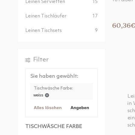
16 Farben
Leinen Servietten
15
Leinen Tischläufer
17
60,36
Leinen Tischsets
9
Filter
Sie haben gewählt:
Tischwäsche Farbe:
weiss
Lei
in 
Alles löschen
Angeben
sch
ein
sc
TISCHWÄSCHE FARBE