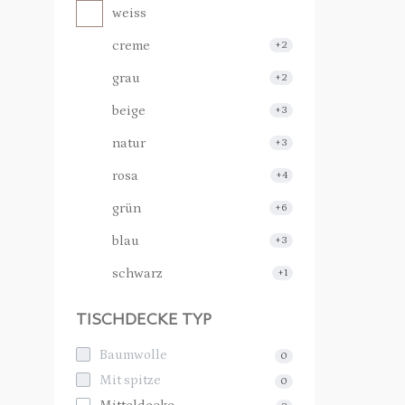
weiss
creme
+2
grau
+2
beige
+3
natur
+3
rosa
+4
grün
+6
blau
+3
schwarz
+1
TISCHDECKE TYP
Baumwolle
0
Mit spitze
0