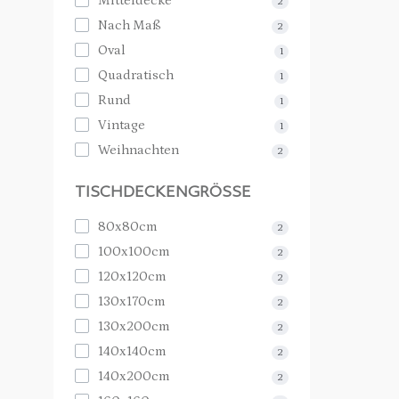
Mitteldecke
2
Nach Maß
2
Oval
1
Quadratisch
1
Rund
1
Vintage
1
Weihnachten
2
TISCHDECKENGRÖSSE
80х80cm
2
100х100cm
2
120х120cm
2
130х170cm
2
130х200cm
2
140х140cm
2
140х200cm
2