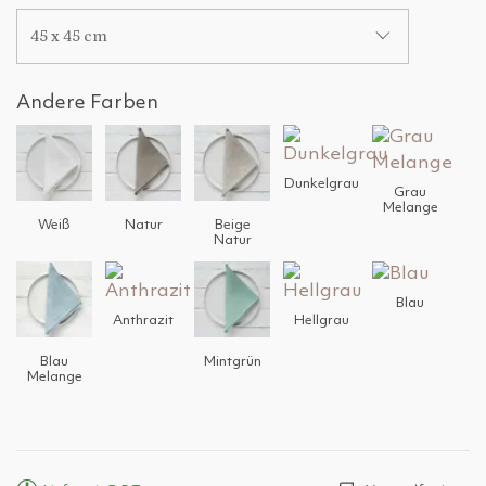
45 x 45 cm
Andere Farben
Dunkelgrau
Grau
Melange
Weiß
Natur
Beige
Natur
Blau
Anthrazit
Hellgrau
Blau
Mintgrün
Melange