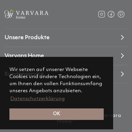
Unsere Produkte
Varvara Home
Wir setzen auf unserer Webseite
Kundenservice
Cookies und andere Technologien ein,
um Ihnen den vollen Funktionsumfang
unseres Angebots anzubieten.
Datenschutzerklärung
OK
(c) 2012-2026 Alemira Group, s.r.o. “Varvara
Home ”