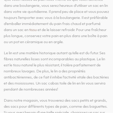
dans une boulangerie, vous serez heureux d'utiliser un sac en lin
dans votre vie quotidienne. Il prend peu de place et vous pouvez
toujours l'emporter avec vous à la boulangerie. Il est préférable
d'emballer immédiatement du pain frais chaud et parfumé
dans un sac en
tissu
et de le laisser refroidir. Pour une fraîcheur
plus longue, conservez votre pain en plus dans une boîte à pain
ou un pot en céramique ou en argile.
Le lin est une matière historique autant qu'elle est du futur. Ses
fibres naturelles lisses sont incomparables au plastique. Le lin
est le tissu naturel le plus résistant, il tolère parfaitement de
nombreux lavages. De plus, le lin a des propriétés
antibactériennes, de ce fait il inhibe l'activité vitale des bactéries
et des moisissures. Un sac cabas toile de lin en lin vous servira
pendant de nombreuses années!
Dans notre magasin, vous trouverez des sacs petits et grands,
des sacs pour différents types de pain, comme des baguettes.
Si vous avez besoin d'une taille spéciale, choisissez un sac sur