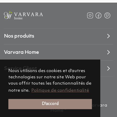
Nos produits
Varvara Home
Service Client
Nous utilisons des cookies et d'autres
technologies sur notre site Web pour
vous offrir toutes les fonctionnalités de
notre site.
Politique de confidentialité
D'accord
(c) 2012-2026 Alemira Group, s.r.o. “Varvara
Home ”